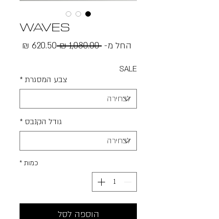
WAVES
מחיר
מחיר
החל מ-
 ‏1,080.00 ‏₪ 
רגיל
מבצע
SALE
צבע המסגרת
*
גודל הקנבס
*
כמות
*
הוספה לסל